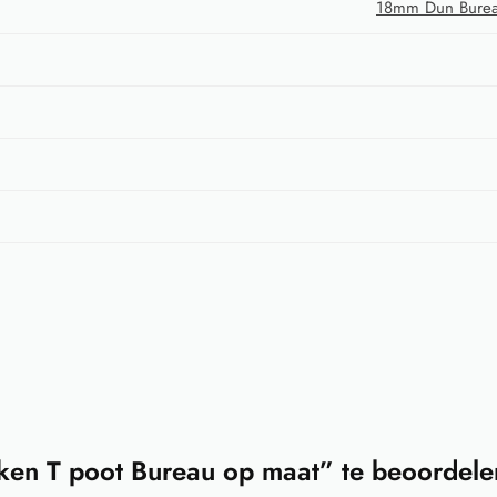
18mm Dun Burea
ken T poot Bureau op maat” te beoordele