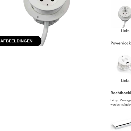
Links
 AFBEELDINGEN
Powerdock
Links
Rechthoek
Let op: Vanwege
worden (na)gele