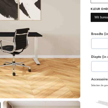
KLEUR OND
Wit burea
Breedte (i
Diepte (in
Accessoire
Selecteer de gew