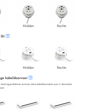
Midden
Rechts
 Qi
?
Midden
Rechts
ige kabeldoorvoer
?
 leveringsproblemen kunnnen deze kabeldoorvoeren pas in december
verd.