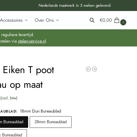
Nederlands maatwerk in 3 weken geleverd
Accessoires
Over Ons
€
0,00
0
Zoeken
guliere levertijd.
stalen via
stalen-service.nl
.
 Eiken T poot
au op maat
(incl. btw)
18mm Dun Bureaublad
EAUBLAD
:
 Bureaublad
28mm Bureaublad
 Bureaublad