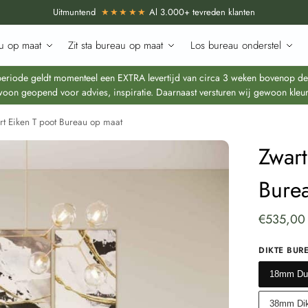
Uitmuntend
★★★★★
Al 3.000+ tevreden klanten
u op maat
Zit sta bureau op maat
Los bureau onderstel
iode geldt momenteel een EXTRA levertijd van circa 3 weken bovenop de re
oon geopend voor advies, inspiratie. Daarnaast versturen wij gewoon kleur
rt Eiken T poot Bureau op maat
Zwart
Bure
€
535,00
DIKTE BUR
18mm Dun
38mm Dik