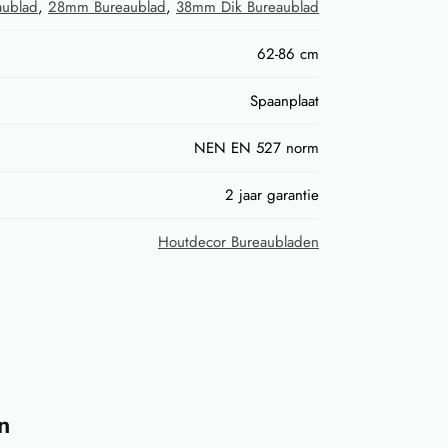
ublad
,
28mm Bureaublad
,
38mm Dik Bureaublad
62-86 cm
Spaanplaat
NEN EN 527 norm
2 jaar garantie
Houtdecor Bureaubladen
n