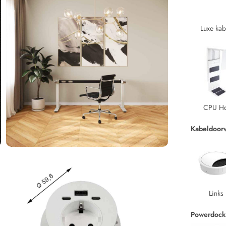
Luxe kab
CPU H
Kabeldoor
Links
Powerdock