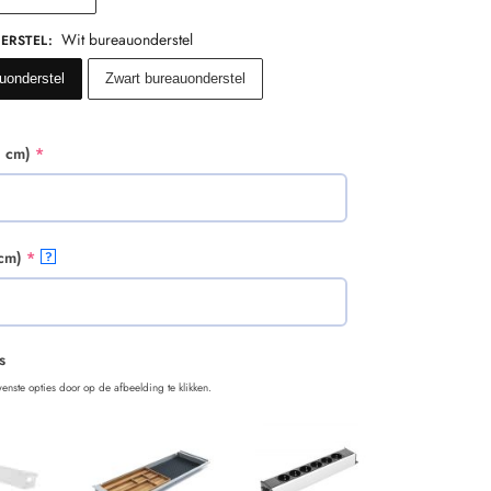
Wit bureauonderstel
ERSTEL
:
uonderstel
Zwart bureauonderstel
n cm)
*
 cm)
*
?
s
enste opties door op de afbeelding te klikken.