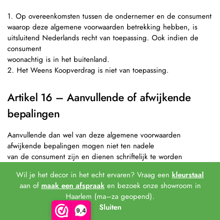
1. Op overeenkomsten tussen de ondernemer en de consument
waarop deze algemene voorwaarden betrekking hebben, is
uitsluitend Nederlands recht van toepassing. Ook indien de
consument
woonachtig is in het buitenland.
2. Het Weens Koopverdrag is niet van toepassing.
Artikel 16 – Aanvullende of afwijkende
bepalingen
Aanvullende dan wel van deze algemene voorwaarden
afwijkende bepalingen mogen niet ten nadele
van de consument zijn en dienen schriftelijk te worden
vastgelegd dan wel op zodanige wijze dat deze
Wil je het decor in het echt ervaren? Vraag een
kleurstaal
door de consument op een toegankelijke manier kunnen
aan of
maak een afspraak
en bezoek onze showroom in
worden opgeslagen op een duurzame gegevensdrager.
Haarlem (ma–za geopend).
Modelformulier voor herroeping
Sluiten
(dit formulier alleen invullen en terugzenden als u de
9,4