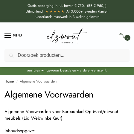
Gratis bezorging in NL boven € 750,- (BE € 950,-)
★★★★★
Uitmuntend
Al 3.000+ tevreden klanten
Nederlands maatwerk in 3 weken geleverd
MENU
0
Zoeken
Door de bouwvakperiode geldt momenteel een EXTRA levertijd van circa 3
weken bovenop de reguliere levertijd.
Onze showroom blijft gewoon geopend voor advies, inspiratie. Daarnaast
versturen wij gewoon kleurstalen via
stalen-service.nl
.
Home
Algemene Voorwaarden
/
Algemene Voorwaarden
Algemene Voorwaarden voor Bureaublad Op Maat/elswout
meubels (Lid WebwinkelKeur)
Inhoudsopgave: