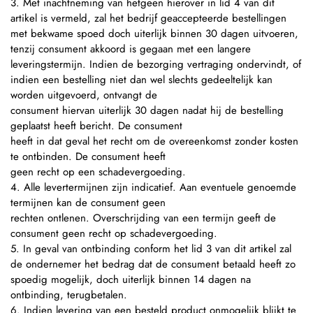
3. Met inachtneming van hetgeen hierover in lid 4 van dit
artikel is vermeld, zal het bedrijf geaccepteerde bestellingen
met bekwame spoed doch uiterlijk binnen 30 dagen uitvoeren,
tenzij consument akkoord is gegaan met een langere
leveringstermijn. Indien de bezorging vertraging ondervindt, of
indien een bestelling niet dan wel slechts gedeeltelijk kan
worden uitgevoerd, ontvangt de
consument hiervan uiterlijk 30 dagen nadat hij de bestelling
geplaatst heeft bericht. De consument
heeft in dat geval het recht om de overeenkomst zonder kosten
te ontbinden. De consument heeft
geen recht op een schadevergoeding.
4. Alle levertermijnen zijn indicatief. Aan eventuele genoemde
termijnen kan de consument geen
rechten ontlenen. Overschrijding van een termijn geeft de
consument geen recht op schadevergoeding.
5. In geval van ontbinding conform het lid 3 van dit artikel zal
de ondernemer het bedrag dat de consument betaald heeft zo
spoedig mogelijk, doch uiterlijk binnen 14 dagen na
ontbinding, terugbetalen.
6. Indien levering van een besteld product onmogelijk blijkt te