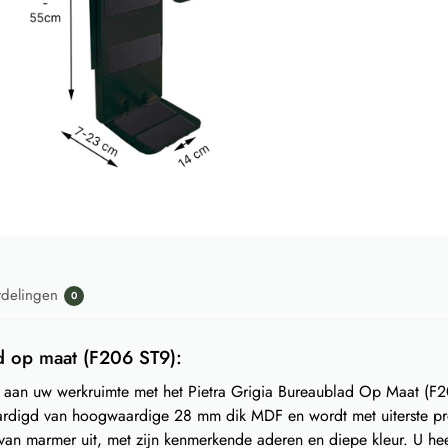
rdelingen
0
d op maat (F206 ST9):
oe aan uw werkruimte met het Pietra Grigia Bureaublad Op Maat (F
aardigd van hoogwaardige 28 mm dik MDF en wordt met uiterste pr
 van marmer uit, met zijn kenmerkende aderen en diepe kleur. U he