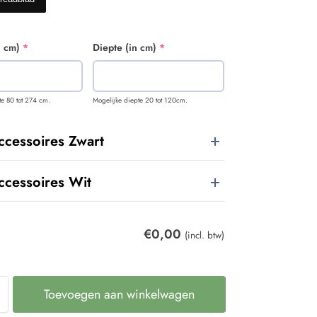
n cm)
*
Diepte (in cm)
*
te 80 tot 274 cm.
Mogelijke diepte 20 tot 120cm.
ccessoires Zwart
ccessoires Wit
€
0,00
(incl. btw)
Toevoegen aan winkelwagen