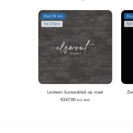
Blad 28 mm
Bla
Tot 274cm
Tot
Leisteen bureaublad op maat
Zw
€
247,00
(incl. btw)