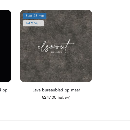
Blad 28 mm
Tot 274cm
d op
Lava bureaublad op maat
€
247,00
(incl. btw)