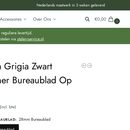
Nederlands maatwerk in 3 weken geleverd
Accessoires
Over Ons
€
0,00
0
Zoeken
guliere levertijd.
stalen via
stalen-service.nl
.
a Grigia Zwart
er Bureaublad Op
(incl. btw)
28mm Bureaublad
EAUBLAD
:
reaublad