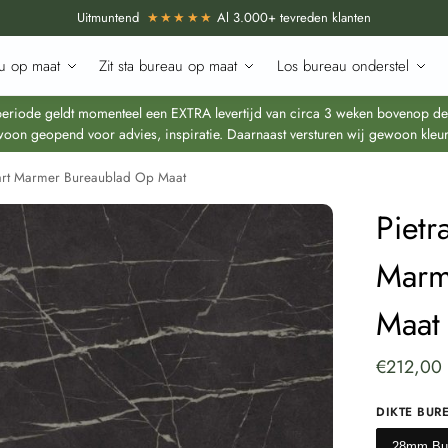
Uitmuntend
★★★★★
Al 3.000+ tevreden klanten
u op maat
Zit sta bureau op maat
Los bureau onderstel
iode geldt momenteel een EXTRA levertijd van circa 3 weken bovenop de re
oon geopend voor advies, inspiratie. Daarnaast versturen wij gewoon kleur
wart Marmer Bureaublad Op Maat
Pietr
Marm
Maat
€
212,00
DIKTE BUR
28mm Bu