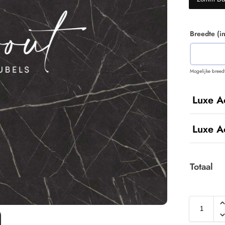
Breedte (i
Mogelijke breed
Luxe A
Luxe A
Totaal