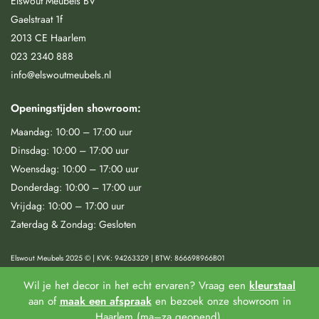
Elswout Meubels BV
Gaelstraat 1f
2013 CE Haarlem
023 2340 888
info@elswoutmeubels.nl
Openingstijden showroom:
Maandag: 10:00 – 17:00 uur
Dinsdag: 10:00 – 17:00 uur
Woensdag: 10:00 – 17:00 uur
Donderdag: 10:00 – 17:00 uur
Vrijdag: 10:00 – 17:00 uur
Zaterdag & Zondag: Gesloten
Elswout Meubels 2025 © | KVK: 94263329 | BTW: 866698966B01
Wil je het decor in het echt ervaren? Vraag een
kleurstaal
Algemene voorwaarden
|
Privacy & Cookies |
Klachtenregeling
|
aan of
maak een afspraak
en bezoek onze showroom in
Haarlem (ma–za geopend).