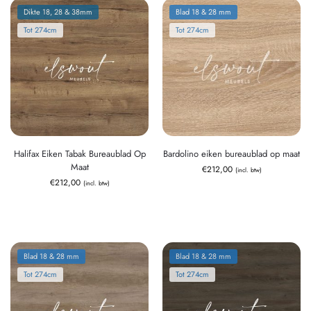
Dikte 18, 28 & 38mm
Blad 18 & 28 mm
Tot 274cm
Tot 274cm
Halifax Eiken Tabak Bureaublad Op
Bardolino eiken bureaublad op maat
Maat
€
212,00
(incl. btw)
€
212,00
(incl. btw)
Blad 18 & 28 mm
Blad 18 & 28 mm
Tot 274cm
Tot 274cm