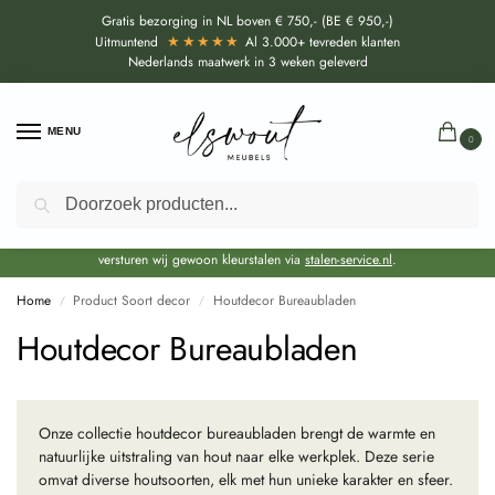
Gratis bezorging in NL boven € 750,- (BE € 950,-)
★★★★★
Uitmuntend
Al 3.000+ tevreden klanten
Nederlands maatwerk in 3 weken geleverd
MENU
0
Zoeken
Door de bouwvakperiode geldt momenteel een EXTRA levertijd van circa 3
weken bovenop de reguliere levertijd.
Onze showroom blijft gewoon geopend voor advies, inspiratie. Daarnaast
versturen wij gewoon kleurstalen via
stalen-service.nl
.
Home
Product Soort decor
Houtdecor Bureaubladen
/
/
Houtdecor Bureaubladen
Onze collectie houtdecor bureaubladen brengt de warmte en
natuurlijke uitstraling van hout naar elke werkplek. Deze serie
omvat diverse houtsoorten, elk met hun unieke karakter en sfeer.