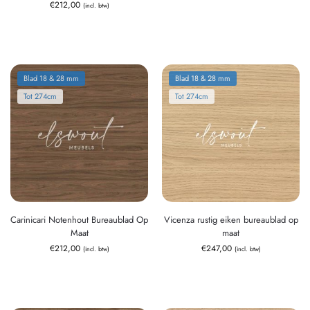
€
212,00
(incl. btw)
Blad 18 & 28 mm
Blad 18 & 28 mm
Tot 274cm
Tot 274cm
Carinicari Notenhout Bureaublad Op
Vicenza rustig eiken bureaublad op
Maat
maat
€
212,00
€
247,00
(incl. btw)
(incl. btw)