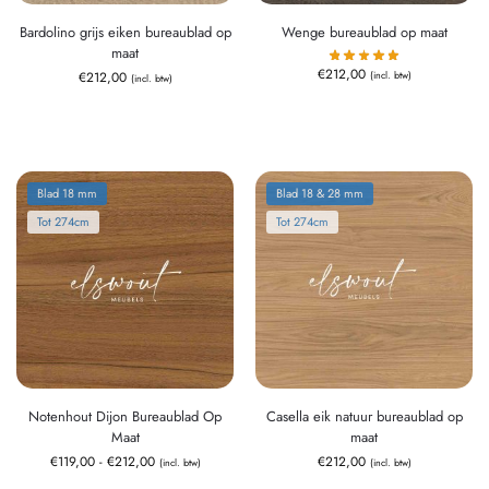
Bardolino grijs eiken bureaublad op
Wenge bureaublad op maat
maat
€
212,00
(incl. btw)
€
212,00
(incl. btw)
Blad 18 mm
Blad 18 & 28 mm
Tot 274cm
Tot 274cm
Notenhout Dijon Bureaublad Op
Casella eik natuur bureaublad op
Maat
maat
€
119,00
-
€
212,00
€
212,00
(incl. btw)
(incl. btw)