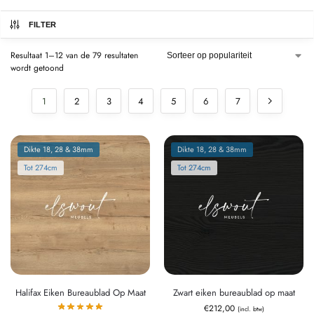
FILTER
Resultaat 1–12 van de 79 resultaten
wordt getoond
1
2
3
4
5
6
7
Dikte 18, 28 & 38mm
Dikte 18, 28 & 38mm
Tot 274cm
Tot 274cm
Halifax Eiken Bureaublad Op Maat
Zwart eiken bureaublad op maat
€
212,00
(incl. btw)