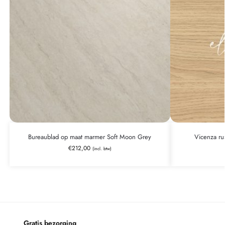
Bureaublad op maat marmer Soft Moon Grey
Vicenza ru
€
212,00
(incl. btw)
Gratis bezorging