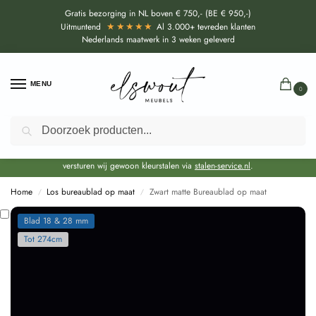
Gratis bezorging in NL boven € 750,- (BE € 950,-)
★★★★★
Uitmuntend
Al 3.000+ tevreden klanten
Nederlands maatwerk in 3 weken geleverd
MENU
0
Zoeken
Door de bouwvakperiode geldt momenteel een EXTRA levertijd van circa 3
weken bovenop de reguliere levertijd.
Onze showroom blijft gewoon geopend voor advies, inspiratie. Daarnaast
versturen wij gewoon kleurstalen via
stalen-service.nl
.
Home
Los bureaublad op maat
Zwart matte Bureaublad op maat
/
/
Blad 18 & 28 mm
Tot 274cm