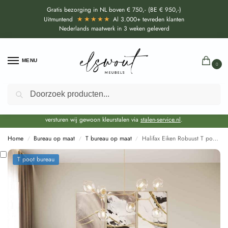
Gratis bezorging in NL boven € 750,- (BE € 950,-)
★★★★★
Uitmuntend
Al 3.000+ tevreden klanten
Nederlands maatwerk in 3 weken geleverd
MENU
0
Zoeken
Door de bouwvakperiode geldt momenteel een EXTRA levertijd van circa 3
weken bovenop de reguliere levertijd.
Onze showroom blijft gewoon geopend voor advies, inspiratie. Daarnaast
versturen wij gewoon kleurstalen via
stalen-service.nl
.
Home
Bureau op maat
T bureau op maat
Halifax Eiken Robuust T poot Bureau op maat
/
/
/
T poot bureau