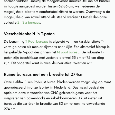
normen voldoet. Dankzij de meegeleverde inbussleutel kan het bureau
in hoogte aangepast worden tussen 62-86 cm, wat iedereen de
mogelijkheid biedt om comfortabel zittend te werken. Overweegt u de
mogelijkheid van zowel zittend als staand werken? Ontdek dan onze
collectie
Zit Sta bureaus
.
Verscheidenheid in T-poten
De benaming
T Poot bureaus
is afgeleid van hun karakteristieke T-
vormige poten als men er zijwaarts naar kijkt. Een alternatief hierop is
het geliefde N-poot design van het
N poot bureau
. De robuuste T-
poten zijn beschikbaar met voeten die ofwel 55 cm of 75 cm diep
zijn. Dit onderstel komt in twee kleurvariaties: zwart en wit.
Ruime bureaus met een breedte tot 274cm
Onze Halifax Eiken Robuust bureaubladen worden zorgvuldig op maat
geproduceerd in onze fabriek in Nederland. Daarnaast bestaat de
optie om deze te voorzien van CNC-gefreesde gaten voor het
integreren van powerdocks en kabeldoorvoeren U kunt kiezen uit
bureaus die variëren in breedte van 80 cm tot een indrukwekkende
274 cm.