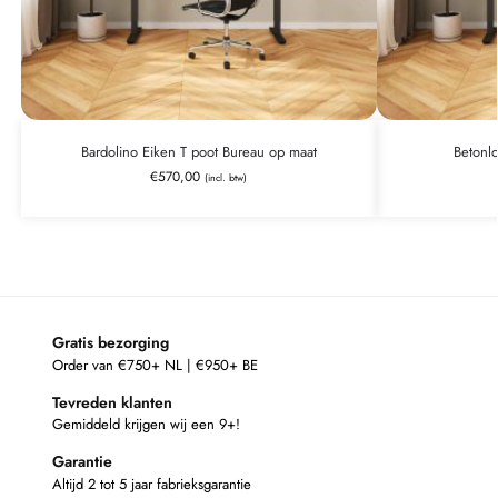
Bardolino Eiken T poot Bureau op maat
Betonl
€
570,00
(incl. btw)
Gratis bezorging
Order van €750+ NL | €950+ BE
Tevreden klanten
Gemiddeld krijgen wij een 9+!
Garantie
Altijd 2 tot 5 jaar fabrieksgarantie