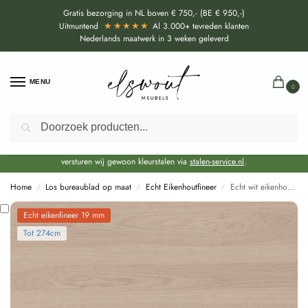
Gratis bezorging in NL boven € 750,- (BE € 950,-)
★★★★★
Uitmuntend
Al 3.000+ tevreden klanten
Nederlands maatwerk in 3 weken geleverd
MENU
0
Zoeken
Door de bouwvakperiode geldt momenteel een EXTRA levertijd van circa 3
weken bovenop de reguliere levertijd.
Onze showroom blijft gewoon geopend voor advies, inspiratie. Daarnaast
versturen wij gewoon kleurstalen via
stalen-service.nl
.
Home
Los bureaublad op maat
Echt Eikenhoutfineer
Echt wit eikenhoutfineer bureaublad op maat
/
/
/
Echt eikenfineer 19 mm
Tot 274cm