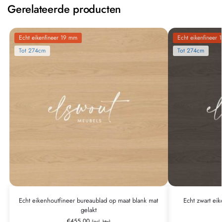
Gerelateerde producten
Echt eikenfineer 19 mm
Echt eikenfineer
Tot 274cm
Tot 274cm
Echt eikenhoutfineer bureaublad op maat blank mat
Echt zwart ei
gelakt
€
455,00
(incl. btw)