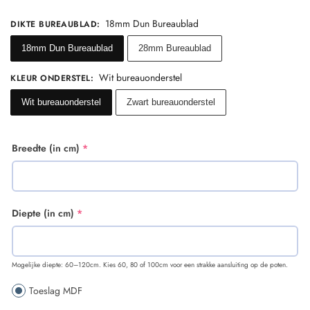
18mm Dun Bureaublad
DIKTE BUREAUBLAD
:
18mm Dun Bureaublad
28mm Bureaublad
Wit bureauonderstel
KLEUR ONDERSTEL
:
Wit bureauonderstel
Zwart bureauonderstel
Breedte (in cm)
*
Diepte (in cm)
*
Mogelijke diepte: 60–120cm. Kies 60, 80 of 100cm voor een strakke aansluiting op de poten.
Toeslag MDF