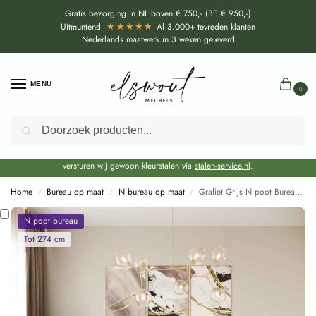
Gratis bezorging in NL boven € 750,- (BE € 950,-)
★★★★★
Uitmuntend
Al 3.000+ tevreden klanten
Nederlands maatwerk in 3 weken geleverd
MENU
0
Zoeken
Door de bouwvakperiode geldt momenteel een EXTRA levertijd van circa 3
weken bovenop de reguliere levertijd.
Onze showroom blijft gewoon geopend voor advies, inspiratie. Daarnaast
versturen wij gewoon kleurstalen via
stalen-service.nl
.
Home
Bureau op maat
N bureau op maat
Grafiet Grijs N poot Bureau op maat
/
/
/
N poot bureau
Tot 274 cm