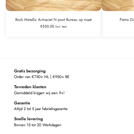
Rock Metallic Antraciet N poot Bureau op maat
Pietra G
€
530,00
(incl. btw)
Gratis bezorging
Order van €750+ NL | €950+ BE
Tevreden klanten
Gemiddeld krijgen wij een 9+!
Garantie
Altijd 2 tot 5 jaar fabrieksgarantie
Snelle levering
Binnen 15 tot 20 Werkdagen