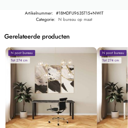
Artikelnummer:
#18MDFU963ST15+NWIT
Categorie:
N bureau op maat
Gerelateerde producten
N poot bureau
N poot bureau
Tot 274 cm
Tot 274 cm