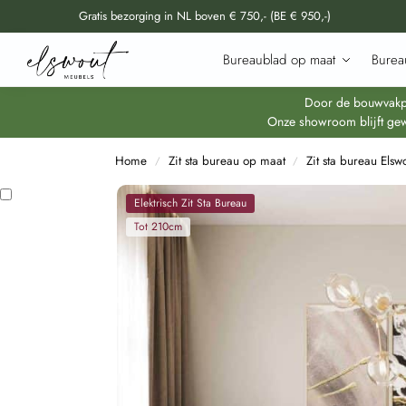
Gratis bezorging in NL boven € 750,- (BE € 950,-)
Doorzoek al onze producten
Bureaublad op maat
Burea
Door de bouwvakper
Onze showroom blijft gew
Home
Zit sta bureau op maat
Zit sta bureau Elsw
/
/
Elektrisch Zit Sta Bureau
Tot 210cm