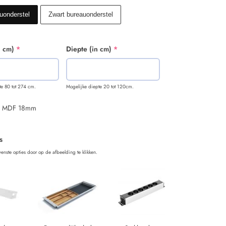
uonderstel
Zwart bureauonderstel
n cm)
*
Diepte (in cm)
*
te 80 tot 274 cm.
Mogelijke diepte 20 tot 120cm.
g MDF 18mm
s
enste opties door op de afbeelding te klikken.