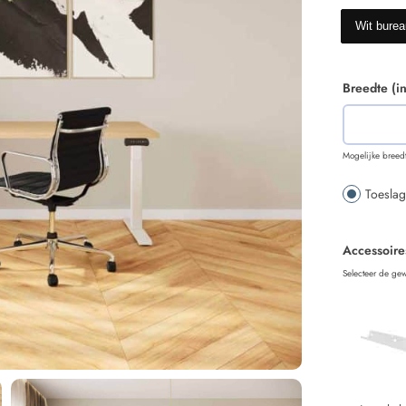
Wit burea
Breedte (i
Mogelijke breed
Toesla
Accessoire
Selecteer de gew