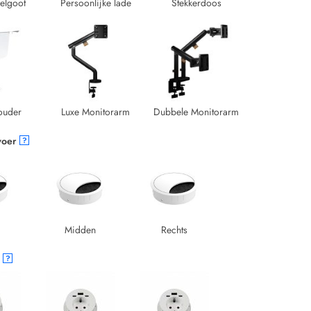
elgoot
Persoonlijke lade
Stekkerdoos
ouder
Luxe Monitorarm
Dubbele Monitorarm
voer
?
Midden
Rechts
?