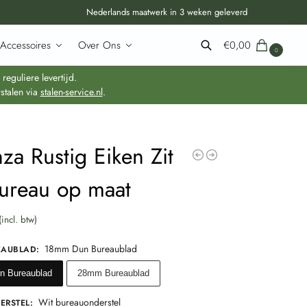
Nederlands maatwerk in 3 weken geleverd
Accessoires
Over Ons
€
0,00
0
Zoeken
guliere levertijd.
stalen via
stalen-service.nl
.
za Rustig Eiken Zit
Bureau op maat
(incl. btw)
18mm Dun Bureaublad
EAUBLAD
:
 Bureaublad
28mm Bureaublad
Wit bureauonderstel
ERSTEL
: