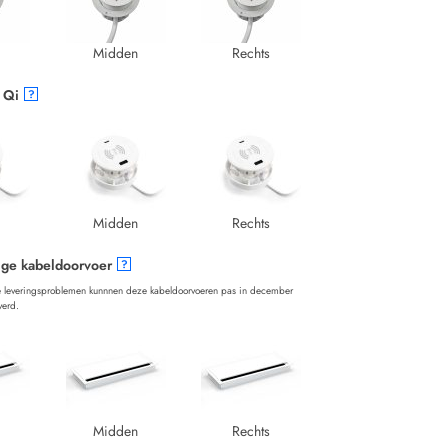
Midden
Rechts
 Qi
?
Midden
Rechts
ige kabeldoorvoer
?
 leveringsproblemen kunnnen deze kabeldoorvoeren pas in december
verd.
Midden
Rechts