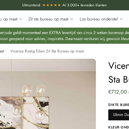
Uitmuntend
★★★★★
Al 3.000+ tevreden klanten
u op maat
Zit sta bureau op maat
Los bureau onderstel
iode geldt momenteel een EXTRA levertijd van circa 3 weken bovenop de re
oon geopend voor advies, inspiratie. Daarnaast versturen wij gewoon kleur
out
Vicenza Rustig Eiken Zit Sta Bureau op maat
/
Vicen
Sta 
€
712,00
DIKTE BUR
18mm Dun
KLEUR OND