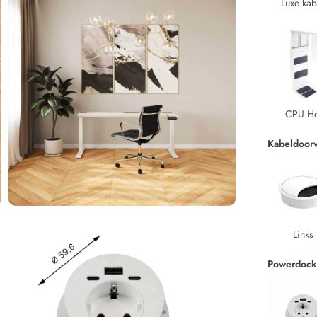
Luxe kab
CPU H
Kabeldoor
Links
Powerdock