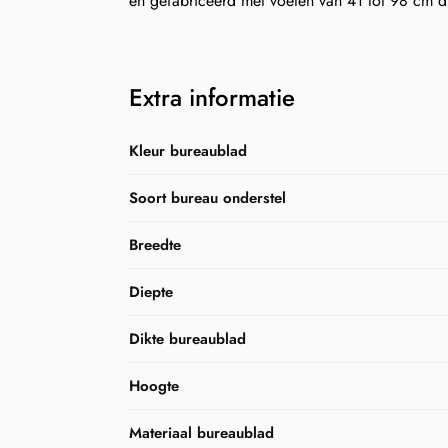
en gefabriceerd met voeten van 41 tot 98 cm d
Extra informatie
Kleur bureaublad
Soort bureau onderstel
Breedte
Diepte
Dikte bureaublad
Hoogte
Materiaal bureaublad