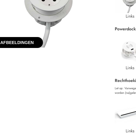
Links
Powerdock
 AFBEELDINGEN
Links
Rechthoek
Let op: Vanwege
worden (na)gele
Links