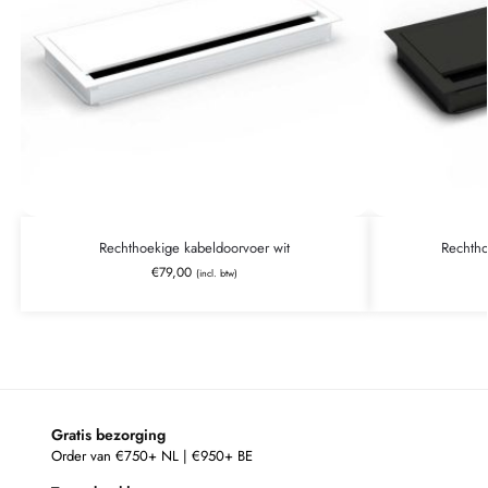
Rechthoekige kabeldoorvoer wit
Rechtho
€
79,00
(incl. btw)
Gratis bezorging
Order van €750+ NL | €950+ BE