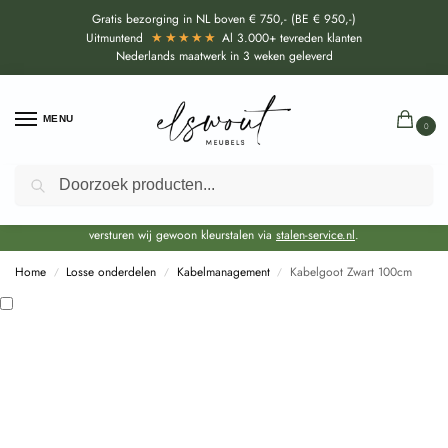
Gratis bezorging in NL boven € 750,- (BE € 950,-)
★★★★★
Uitmuntend
Al 3.000+ tevreden klanten
Nederlands maatwerk in 3 weken geleverd
MENU
0
Zoeken
Door de bouwvakperiode geldt momenteel een EXTRA levertijd van circa 3
weken bovenop de reguliere levertijd.
Onze showroom blijft gewoon geopend voor advies, inspiratie. Daarnaast
versturen wij gewoon kleurstalen via
stalen-service.nl
.
Home
Losse onderdelen
Kabelmanagement
Kabelgoot Zwart 100cm
/
/
/