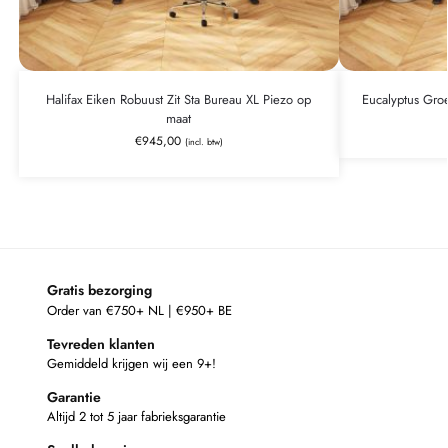
Halifax Eiken Robuust Zit Sta Bureau XL Piezo op
Eucalyptus Groe
maat
€
945,00
(incl. btw)
Gratis bezorging
Order van €750+ NL | €950+ BE
Tevreden klanten
Gemiddeld krijgen wij een 9+!
Garantie
Altijd 2 tot 5 jaar fabrieksgarantie