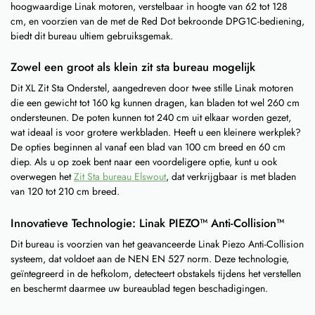
hoogwaardige Linak motoren, verstelbaar in hoogte van 62 tot 128
cm, en voorzien van de met de Red Dot bekroonde DPG1C-bediening,
biedt dit bureau ultiem gebruiksgemak.
Zowel een groot als klein zit sta bureau mogelijk
Dit XL Zit Sta Onderstel, aangedreven door twee stille Linak motoren
die een gewicht tot 160 kg kunnen dragen, kan bladen tot wel 260 cm
ondersteunen. De poten kunnen tot 240 cm uit elkaar worden gezet,
wat ideaal is voor grotere werkbladen. Heeft u een kleinere werkplek?
De opties beginnen al vanaf een blad van 100 cm breed en 60 cm
diep. Als u op zoek bent naar een voordeligere optie, kunt u ook
overwegen het
Zit Sta bureau Elswout
, dat verkrijgbaar is met bladen
van 120 tot 210 cm breed.
Innovatieve Technologie: Linak PIEZO™ Anti-Collision™
Dit bureau is voorzien van het geavanceerde Linak Piezo Anti-Collision
systeem, dat voldoet aan de NEN EN 527 norm. Deze technologie,
geïntegreerd in de hefkolom, detecteert obstakels tijdens het verstellen
en beschermt daarmee uw bureaublad tegen beschadigingen.