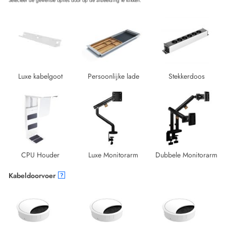
Selecteer de gewenste opties door op de afbeelding te klikken.
Luxe kabelgoot
Persoonlijke lade
Stekkerdoos
CPU Houder
Luxe Monitorarm
Dubbele Monitorarm
Kabeldoorvoer
?