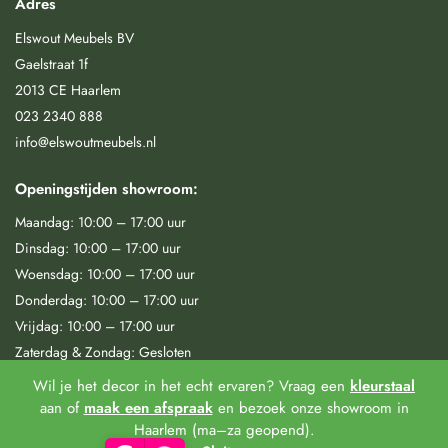
Adres
Elswout Meubels BV
Gaelstraat 1f
2013 CE Haarlem
023 2340 888
info@elswoutmeubels.nl
Openingstijden showroom:
Maandag: 10:00 – 17:00 uur
Dinsdag: 10:00 – 17:00 uur
Woensdag: 10:00 – 17:00 uur
Donderdag: 10:00 – 17:00 uur
Vrijdag: 10:00 – 17:00 uur
Zaterdag & Zondag: Gesloten
Wil je het decor in het echt ervaren? Vraag een
kleurstaal
Elswout Meubels 2025 © | KVK: 94263329 | BTW: 866698966B01
aan of
maak een afspraak
en bezoek onze showroom in
Haarlem (ma–za geopend).
Algemene voorwaarden
|
Privacy & Cookies |
Klachtenregeling
|