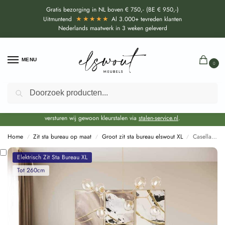
Gratis bezorging in NL boven € 750,- (BE € 950,-)
★★★★★
Uitmuntend
Al 3.000+ tevreden klanten
Nederlands maatwerk in 3 weken geleverd
MENU
0
Zoeken
Door de bouwvakperiode geldt momenteel een EXTRA levertijd van circa 3
weken bovenop de reguliere levertijd.
Onze showroom blijft gewoon geopend voor advies, inspiratie. Daarnaast
versturen wij gewoon kleurstalen via
stalen-service.nl
.
Home
Zit sta bureau op maat
Groot zit sta bureau elswout XL
Casella eik bruin Zit Sta Bureau XL Piezo op maat
/
/
/
Elektrisch Zit Sta Bureau XL
Tot 260cm