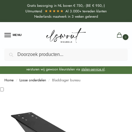
Gratis bezorging in NL boven € 750,- (BE € 950,-)
★★★★★
Uitmuntend
Al 3.000+ tevreden klanten
Nederlands maatwerk in 3 weken geleverd
MENU
0
Zoeken
Door de bouwvakperiode geldt momenteel een EXTRA levertijd van circa 3
weken bovenop de reguliere levertijd.
Onze showroom blijft gewoon geopend voor advies, inspiratie. Daarnaast
versturen wij gewoon kleurstalen via
stalen-service.nl
.
Home
Losse onderdelen
Bladdrager bureau
/
/