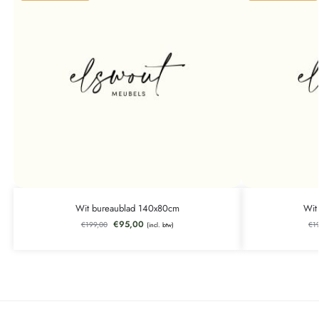
Wit bureaublad 140x80cm
Wit
€
95,00
€
199,00
€
1
(incl. btw)