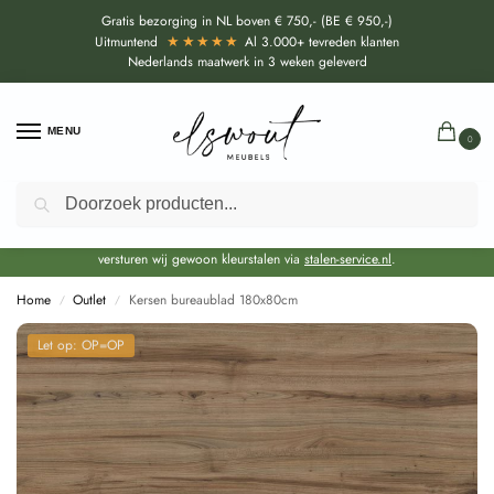
Gratis bezorging in NL boven € 750,- (BE € 950,-)
★★★★★
Uitmuntend
Al 3.000+ tevreden klanten
Nederlands maatwerk in 3 weken geleverd
MENU
0
Zoeken
Door de bouwvakperiode geldt momenteel een EXTRA levertijd van circa 3
weken bovenop de reguliere levertijd.
Onze showroom blijft gewoon geopend voor advies, inspiratie. Daarnaast
versturen wij gewoon kleurstalen via
stalen-service.nl
.
Home
Outlet
Kersen bureaublad 180x80cm
/
/
Let op: OP=OP