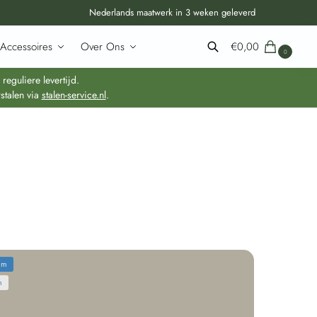
Nederlands maatwerk in 3 weken geleverd
Accessoires
Over Ons
€
0,00
0
Zoeken
guliere levertijd.
stalen via
stalen-service.nl
.
mm
m